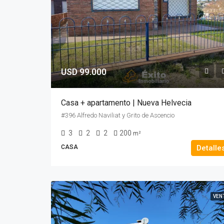
USD 99.000
Casa + apartamento | Nueva Helvecia
#396 Alfredo Naviliat y Grito de Ascencio
3
2
2
200
m²
CASA
Detalle
VEN