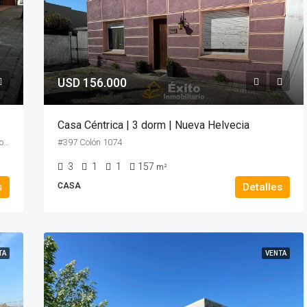
USD 156.000
Casa Céntrica | 3 dorm | Nueva Helvecia
#414 1389, 18 de Julio, Barrio Muglin, Nueva Helvecia, Colonia, 70300, Uruguay
#397 Colón 1074
3
1
1
157
m²
s
CASA
Detalles
TA
VENTA