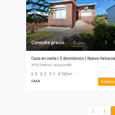
Consulte precio
Casa en venta | 5 dormitorios | Nueva Helveci
#392 Esteban Lazague 886
5
2
1
163
m²
CASA
Detalle
1