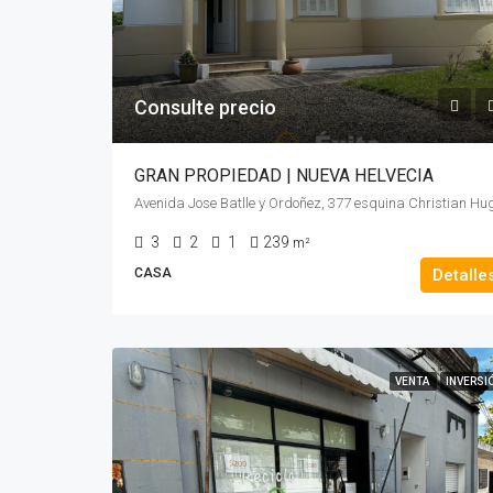
Consulte precio
GRAN PROPIEDAD | NUEVA HELVECIA
Avenida Jose Batlle y Ordoñez, 377 esquina Christian Hu
3
2
1
239
m²
CASA
Detalle
VENTA
INVERSI