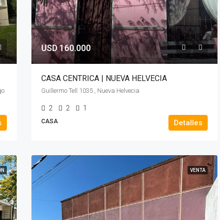
USD 160.000
CASA CENTRICA | NUEVA HELVECIA
go
Guillermo Tell 1035 , Nueva Helvecia
2
2
1
CASA
s
Detalles
ÓN
VENTA