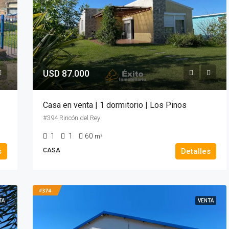
USD 87.000
Casa en venta | 1 dormitorio | Los Pinos
#394 Rincón del Rey
1
1
60
m²
s
CASA
Detalles
TA
VENTA