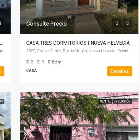
Consulte Precio
CASA EN EXCELENTE PRECIO | NUEVA HELVECIA
CASA TRES DORMITORIOS | NUEVA HELVECIA
ay
1022, Carlos Cunier, Barrio Muglin, Nueva Helvecia, Colonia, 70300, Uruguay
3
1
88
m²
s
CASA
Detalles
ÓN
VENTA
INVERSIÓN