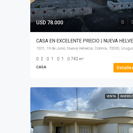
USD 78.000
1301, 19 de Junio, Nueva Helvecia, Colonia, 70300, Urugu
2
1
1
742
m²
CASA
Detalle
VENTA
INVERSI