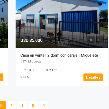
USD 85.000
a
Casa en venta | 2 dorm con garaje | Miguelete
#374 Miguelete
2
1
1
80
m²
s
CASA
Detalles
2
3
4
5