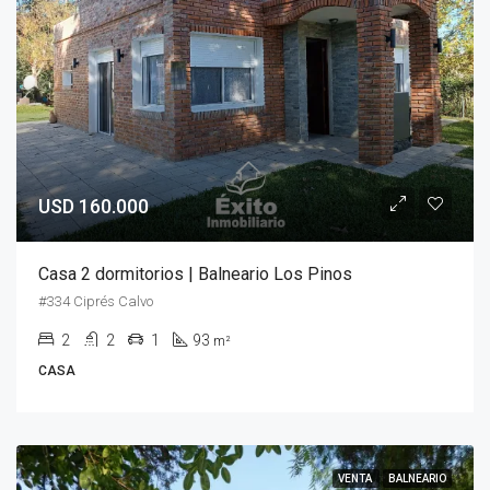
USD 160.000
Casa 2 dormitorios | Balneario Los Pinos
#334 Ciprés Calvo
2
2
1
93
m²
CASA
VENTA
BALNEARIO