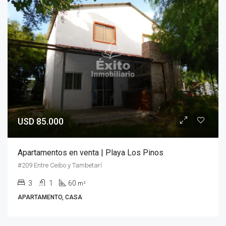
USD 85.000
Apartamentos en venta | Playa Los Pinos
#209 Entre Ceibo y Tambetarí
3
1
60
m²
APARTAMENTO, CASA