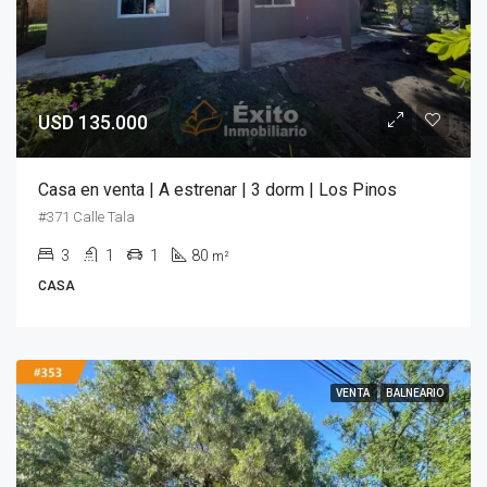
USD 135.000
Casa en venta | A estrenar | 3 dorm | Los Pinos
#371 Calle Tala
3
1
1
80
m²
CASA
VENTA
BALNEARIO