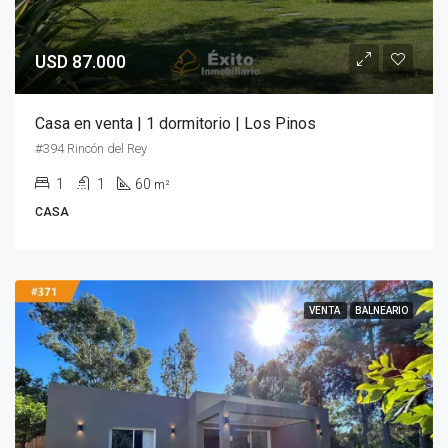
USD 87.000
Casa en venta | 1 dormitorio | Los Pinos
#394 Rincón del Rey
1
1
60
m²
CASA
VENTA
BALNEARIO