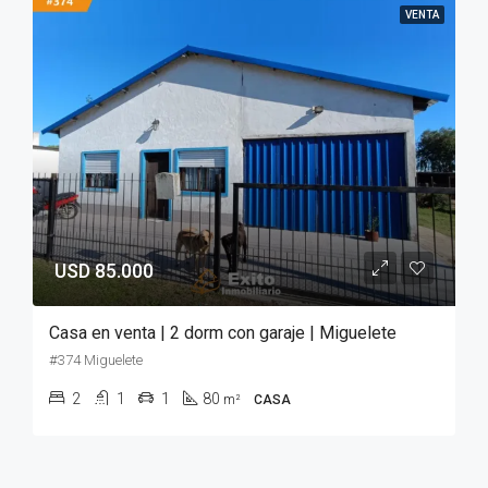
VENTA
USD 85.000
Casa en venta | 2 dorm con garaje | Miguelete
#374 Miguelete
2
1
1
80
m²
CASA