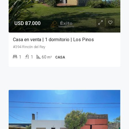
USD 87.000
Casa en venta | 1 dormitorio | Los Pinos
#394 Rincón del Rey
1
1
60
m²
CASA