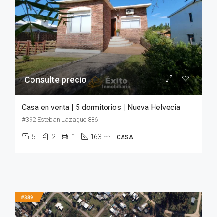
Consulte precio
Casa en venta | 5 dormitorios | Nueva Helvecia
#392 Esteban Lazague 886
5
2
1
163
m²
CASA