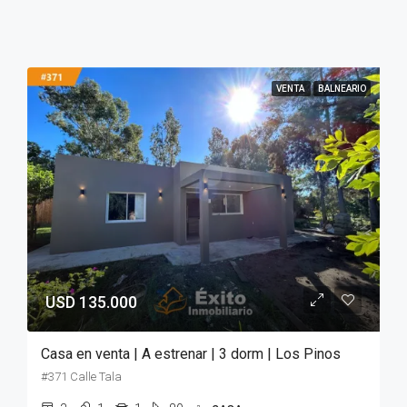
VENTA
BALNEARIO
USD 135.000
Casa en venta | A estrenar | 3 dorm | Los Pinos
#371 Calle Tala