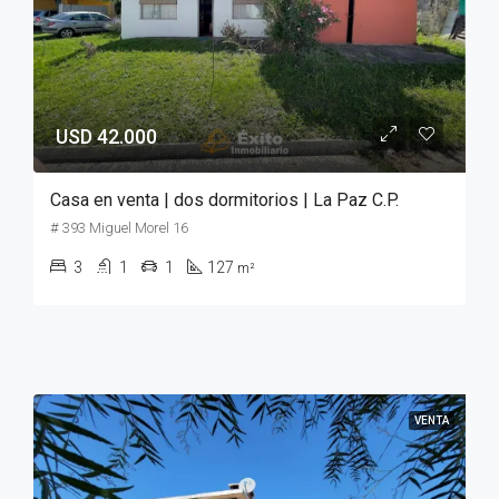
USD 42.000
Casa en venta | dos dormitorios | La Paz C.P.
# 393 Miguel Morel 16
3
1
1
127
m²
VENTA