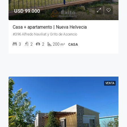
USD 99.000
Casa + apartamento | Nueva Helvecia
#396 Alfredo Naviliat y Grito de Ascencio
3
2
2
200
m²
CASA
VENTA