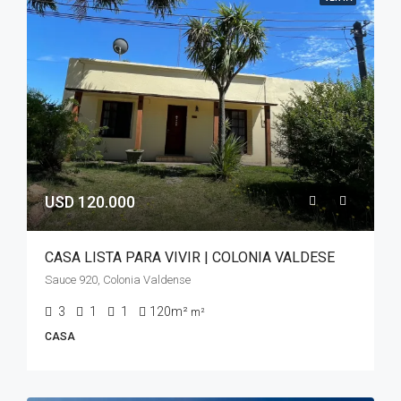
USD 120.000
CASA LISTA PARA VIVIR | COLONIA VALDESE
Sauce 920, Colonia Valdense
3
1
1
120m²
m²
CASA