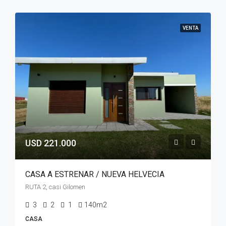
VENTA
USD 221.000
CASA A ESTRENAR / NUEVA HELVECIA
RUTA 2, casi Gilomen
3
2
1
140m2
CASA