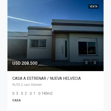
VENTA
USD 208.500
CASA A ESTRENAR / NUEVA HELVECIA
RUTA 2, casi Gilomen
3
2
1
140m2
CASA